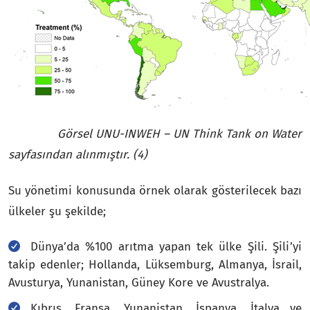
Görsel UNU-INWEH – UN Think Tank on Water
sayfasından alınmıştır.
(4)
Su yönetimi konusunda örnek olarak gösterilecek bazı
ülkeler şu şekilde;
Dünya’da %100 arıtma yapan tek ülke Şili. Şili’yi
takip edenler; Hollanda, Lüksemburg, Almanya, İsrail,
Avusturya, Yunanistan, Güney Kore ve Avustralya.
Kıbrıs, Fransa, Yunanistan, İspanya, İtalya ve