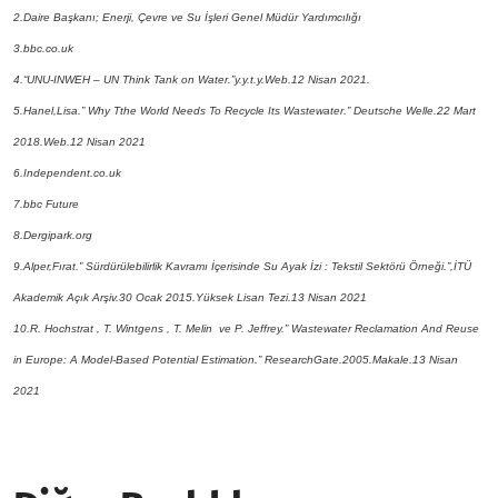
2.Daire Başkanı; Enerji, Çevre ve Su İşleri Genel Müdür Yardımcılığı
3.bbc.co.uk
4.“UNU-INWEH – UN Think Tank on Water.”y.y.t.y.Web.12 Nisan 2021.
5.Hanel,Lisa.”
Why Tthe World Needs To Recycle Its Wastewater.” Deutsche Welle.22 Mart
2018.Web.12 Nisan 2021
6.Independent.co.uk
7.bbc Future
8.Dergipark.org
9.Alper,Fırat.” Sürdürülebilirlik Kavramı İçerisinde Su Ayak İzi : Tekstil Sektörü Örneği.”,İTÜ
Akademik Açık Arşiv.30 Ocak 2015.Yüksek Lisan Tezi.13 Nisan 2021
10.R. Hochstrat , T. Wintgens , T. Melin ve P. Jeffrey.” Wastewater Reclamation And Reuse
in Europe: A Model-Based Potential Estimation.” ResearchGate.2005.Makale.13 Nisan
2021