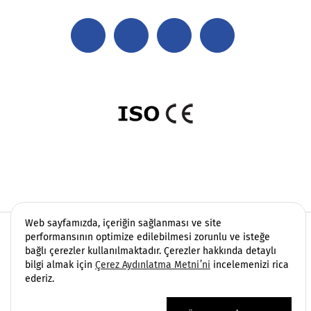
Web sayfamızda, içeriğin sağlanması ve site
Copyright 2006 - 2026 Vatek Çevre. Her hakkı saklıdır.
performansının optimize edilebilmesi zorunlu ve isteğe
bağlı çerezler kullanılmaktadır. Çerezler hakkında detaylı
Sayfamızda yer alan içerikler, endüstriyel su ve atıksu
bilgi almak için
Çerez Aydınlatma Metni’ni
incelemenizi rica
arıtma projelerinde Vatek Çevre’nin saha tecrübesine
ederiz.
dayalı mühendislik yaklaşımı esas alınarak
hazırlanmıştır. Paylaşılan görseller ve teknik detaylar