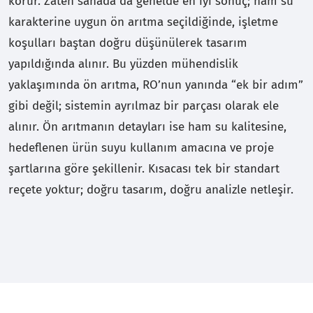
korur. Zaten sahada da genelde en iyi sonuç; ham su
karakterine uygun ön arıtma seçildiğinde, işletme
koşulları baştan doğru düşünülerek tasarım
yapıldığında alınır. Bu yüzden mühendislik
yaklaşımında ön arıtma, RO’nun yanında “ek bir adım”
gibi değil; sistemin ayrılmaz bir parçası olarak ele
alınır. Ön arıtmanın detayları ise ham su kalitesine,
hedeflenen ürün suyu kullanım amacına ve proje
şartlarına göre şekillenir. Kısacası tek bir standart
reçete yoktur; doğru tasarım, doğru analizle netleşir.