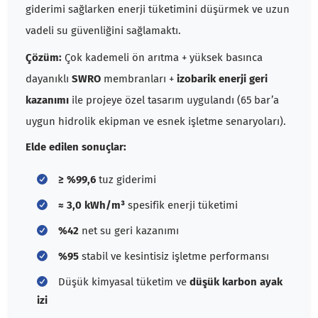
giderimi sağlarken enerji tüketimini düşürmek ve uzun
vadeli su güvenliğini sağlamaktı.
Çözüm:
Çok kademeli ön arıtma + yüksek basınca
dayanıklı
SWRO
membranları +
izobarik enerji geri
kazanımı
ile projeye özel tasarım uygulandı (65 bar’a
uygun hidrolik ekipman ve esnek işletme senaryoları).
Elde edilen sonuçlar:
≥ %99,6
tuz giderimi
≈ 3,0 kWh/m³
spesifik enerji tüketimi
%42
net su geri kazanımı
%95
stabil ve kesintisiz işletme performansı
Düşük kimyasal tüketim ve
düşük karbon ayak
izi