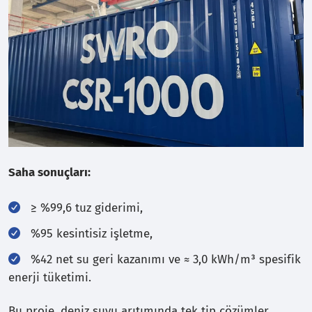
Saha sonuçları:
≥ %99,6 tuz giderimi,
%95 kesintisiz işletme,
%42 net su geri kazanımı ve ≈ 3,0 kWh/m³ spesifik
enerji tüketimi.
Bu proje, deniz suyu arıtımında tek tip çözümler