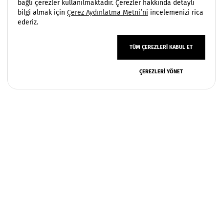
bağlı çerezler kullanılmaktadır. Çerezler hakkında detaylı
bilgi almak için
Çerez Aydınlatma Metni’ni
incelemenizi rica
ederiz.
TÜM ÇEREZLERI KABUL ET
ÇEREZLERI YÖNET
Copyright 2006 - 2026 Vatek Çevre. Her hakkı saklıdır.
Sayfamızda yer alan içerikler, endüstriyel su ve atıksu
arıtma projelerinde Vatek Çevre’nin saha tecrübesine
dayalı mühendislik yaklaşımı esas alınarak
hazırlanmıştır. Paylaşılan görseller ve teknik detaylar
bilgilendirme amaçlıdır; kesin teknik kriterler proje
Powered by
kapsamına göre belirlenir.
paradigmasal