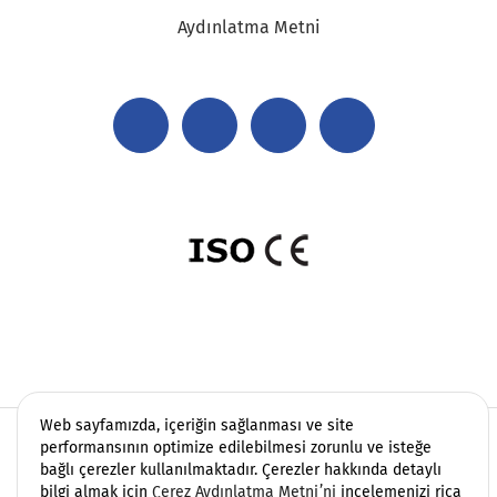
Aydınlatma Metni
Web sayfamızda, içeriğin sağlanması ve site
Copyright 2006 - 2026 Vatek Çevre. Her hakkı saklıdır.
performansının optimize edilebilmesi zorunlu ve isteğe
bağlı çerezler kullanılmaktadır. Çerezler hakkında detaylı
Sayfamızda yer alan içerikler, endüstriyel su ve atıksu
bilgi almak için
Çerez Aydınlatma Metni’ni
incelemenizi rica