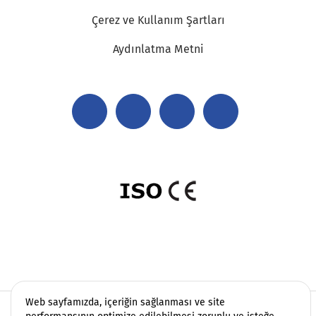
Çerez ve Kullanım Şartları
Aydınlatma Metni
Web sayfamızda, içeriğin sağlanması ve site
Copyright 2006 - 2026 Vatek Çevre. Her hakkı saklıdır.