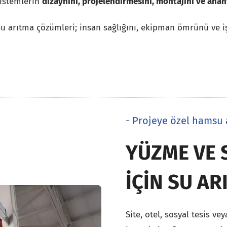
sistemlerin
dizaynını, projelendirmesini, montajını ve ana
su arıtma çözümleri; insan sağlığını, ekipman ömrünü ve iş
- Projeye özel hamsu 
YÜZME VE 
İÇIN SU AR
Site, otel, sosyal tesis v