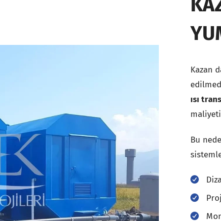
KAZ
YU
Kazan da
edilmed
ısı tran
maliyeti
Bu nede
sistemle
Diza
Pro
Mon