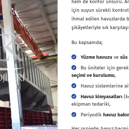
hem de konfor unsuru. Anc
için suyun sürekli kontrol
ihmal edilen havuzlarda b
şikâyetleriyle sık karşılaş
Bu kapsamda;
Yüzme havuzu
ve
süs
Bu üniteler için gerek
seçimi ve kurulumu
,
Havuz sistemlerine ai
Havuz kimyasalları
(ko
ekipman tedariki,
Periyodik
havuz bakım
Her projede; havuz hacmi,