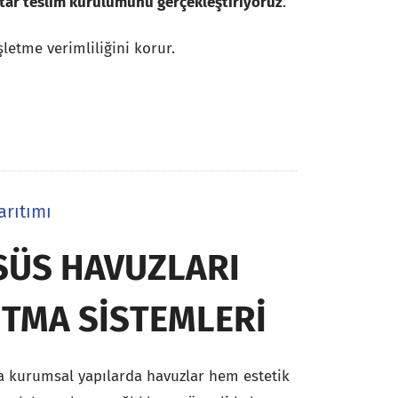
htar teslim kurulumunu gerçekleştiriyoruz
.
letme verimliliğini korur.
arıtımı
SÜS HAVUZLARI
ITMA SISTEMLERI
eya kurumsal yapılarda havuzlar hem estetik