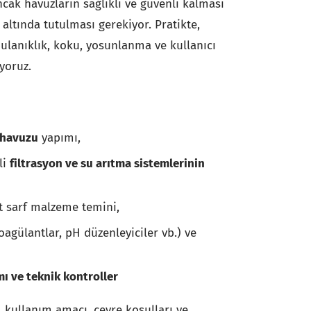
ak havuzların sağlıklı ve güvenli kalması
 altında tutulması gerekiyor. Pratikte,
ulanıklık, koku, yosunlanma ve kullanıcı
ıyoruz.
 havuzu
yapımı,
li
filtrasyon ve su arıtma sistemlerinin
t sarf malzeme temini,
agülantlar, pH düzenleyiciler vb.) ve
ı ve teknik kontroller
 kullanım amacı, çevre koşulları ve