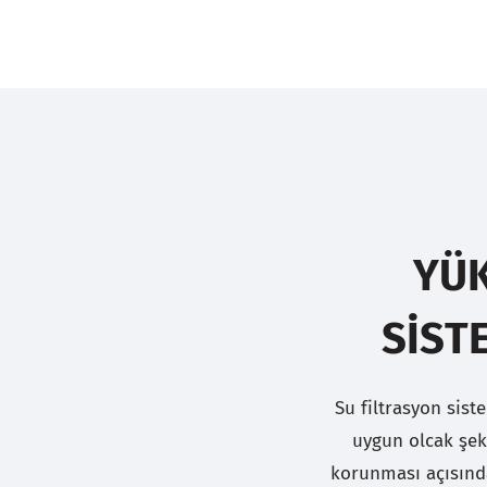
YÜK
SIST
Su filtrasyon sist
uygun olcak şeki
korunması açısınd