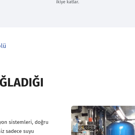
ikiye katlar.
olü
ĞLADIĞI
syon sistemleri, doğru
niz sadece suyu