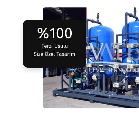
%100
Terzi Usulü
Size Özel Tasarım