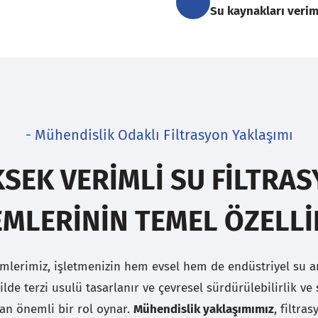
Su kaynakları veriml
- Mühendislik Odaklı Filtrasyon Yaklaşımı
SEK VERIMLI SU FILTRA
EMLERININ TEMEL ÖZELLI
emlerimiz, işletmenizin hem evsel hem de endüstriyel su a
lde terzi usulü tasarlanır ve çevresel sürdürülebilirlik ve
an önemli bir rol oynar.
Mühendislik yaklaşımımız
, filtra