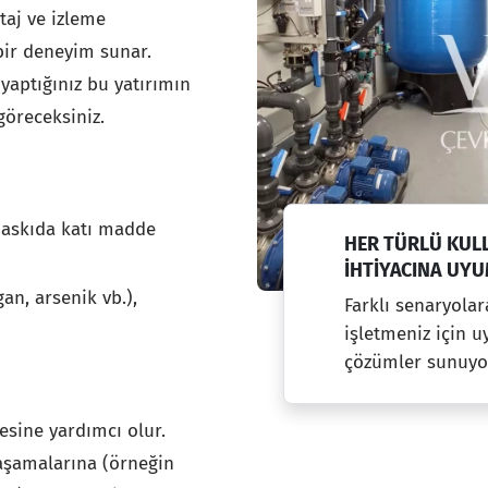
aj ve izleme
bir deneyim sunar.
yaptığınız bu yatırımın
göreceksiniz.
, askıda katı madde
HER TÜRLÜ KUL
İHTIYACINA UY
n, arsenik vb.),
Farklı senaryolar
işletmeniz için 
çözümler sunuyo
esine yardımcı olur.
aşamalarına (örneğin