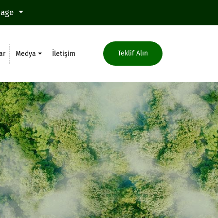
uage
Teklif Alın
ar
Medya
İletişim