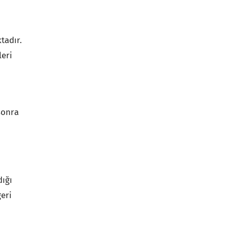
tadır.
leri
sonra
ığı
geri