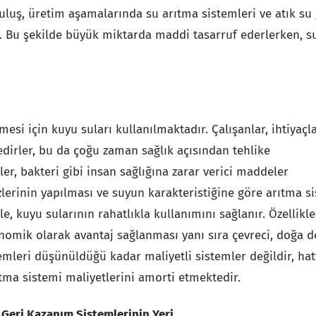
uluş, üretim aşamalarında su arıtma sistemleri ve atık su 
. Bu şekilde büyük miktarda maddi tasarruf ederlerken, s
lmesi için kuyu suları kullanılmaktadır. Çalışanlar, ihtiyaçla
irler, bu da çoğu zaman sağlık açısından tehlike
er, bakteri gibi insan sağlığına zarar verici maddeler
lerinin yapılması ve suyun karakteristiğine göre arıtma s
e, kuyu sularının rahatlıkla kullanımını sağlanır. Özellikle
onomik olarak avantaj sağlanması yanı sıra çevreci, doğa d
emleri düşünüldüğü kadar maliyetli sistemler değildir, hat
ıtma sistemi maliyetlerini amorti etmektedir.
 Geri Kazanım Sistemlerinin Yeri