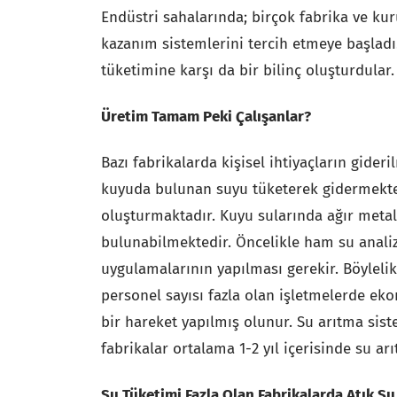
Endüstri sahalarında; birçok fabrika ve kur
kazanım sistemlerini tercih etmeye başladı
tüketimine karşı da bir bilinç oluşturdular.
Üretim Tamam Peki Çalışanlar?
Bazı fabrikalarda kişisel ihtiyaçların gideri
kuyuda bulunan suyu tüketerek gidermekted
oluşturmaktadır. Kuyu sularında ağır metall
bulunabilmektedir. Öncelikle ham su analiz
uygulamalarının yapılması gerekir. Böylelikl
personel sayısı fazla olan işletmelerde ek
bir hareket yapılmış olunur. Su arıtma sist
fabrikalar ortalama 1-2 yıl içerisinde su ar
Su Tüketimi Fazla Olan Fabrikalarda Atık Su