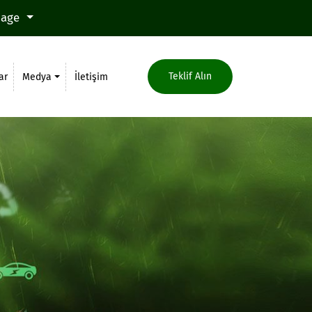
uage
Teklif Alın
ar
Medya
İletişim