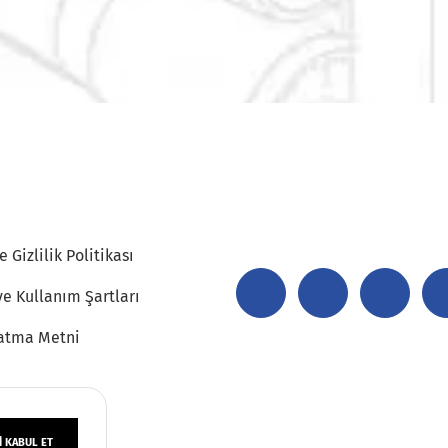
 Gizlilik Politikası
ve Kullanım Şartları
atma Metni
 KABUL ET