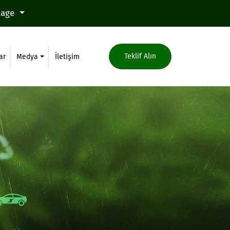
uage
Teklif Alın
ar
Medya
İletişim