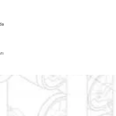
da
rı