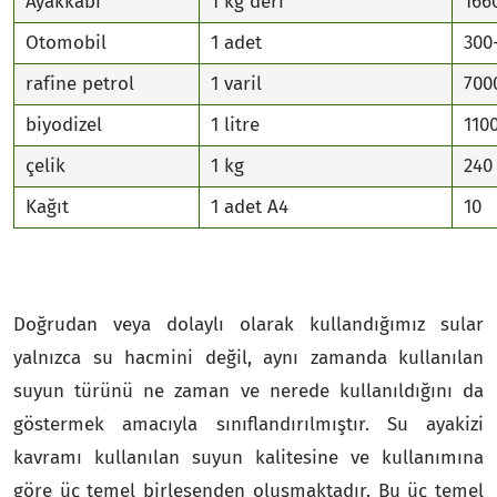
Ayakkabı
1 kg deri
166
Otomobil
1 adet
300
rafine petrol
1 varil
700
biyodizel
1 litre
110
çelik
1 kg
240
Kağıt
1 adet A4
10
Doğrudan veya dolaylı olarak kullandığımız sular
yalnızca su hacmini değil, aynı zamanda kullanılan
suyun türünü ne zaman ve nerede kullanıldığını da
göstermek amacıyla sınıflandırılmıştır. Su ayakizi
kavramı kullanılan suyun kalitesine ve kullanımına
göre üç temel birleşenden oluşmaktadır. Bu üç temel