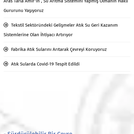
Aras Tarla Amir'in , Su Arıtma Sistemini Yapmış Olmanın Haklı
Gururunu Yaşıyoruz
Tekstil Sektöründeki Gelişmeler Atık Su Geri Kazanım
Sistemlerine Olan İhtiyacı Artırıyor
Fabrika Atık Sularını Arıtarak Çevreyi Koruyoruz
Atık Sularda Covid-19 Tespit Edildi
- Sürdürülebilir Bir Çevre