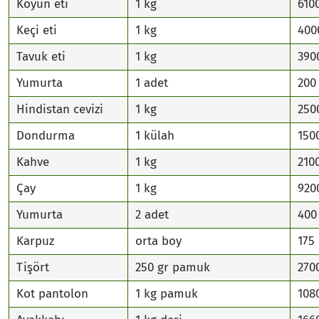
Koyun eti
1 kg
610
Keçi eti
1 kg
400
Tavuk eti
1 kg
390
Yumurta
1 adet
200
Hindistan cevizi
1 kg
250
Dondurma
1 külah
150
Kahve
1 kg
210
Çay
1 kg
920
Yumurta
2 adet
400
Karpuz
orta boy
175
Tişört
250 gr pamuk
270
Kot pantolon
1 kg pamuk
108