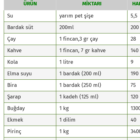
ÜRÜN
MİKTARI
HAR
Su
yarım pet şişe
5,5
Bardak süt
200ml
200
Çay
1 fincan,3 gr çay
28
Kahve
1 fincan, 7 gr kahve
140
Kola
1 litre
9
Elma suyu
1 bardak (200 ml)
190
Bira
1 bardak (250 ml)
75
Şarap
1 kadeh (125 ml)
120
Buğday
1 kg
130
Ekmek
1 dilim
40
Pirinç
1 kg
340