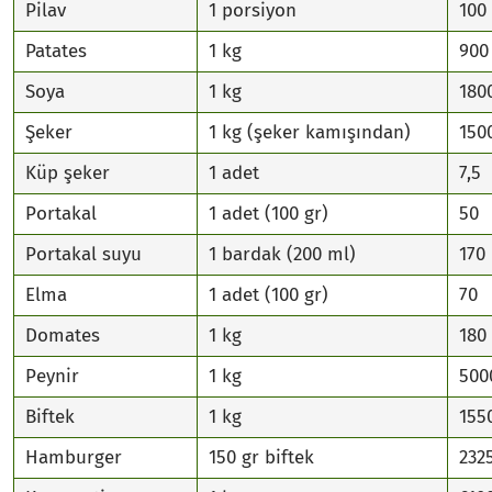
Pilav
1 porsiyon
100
Patates
1 kg
900
Soya
1 kg
180
Şeker
1 kg (şeker kamışından)
150
Küp şeker
1 adet
7,5
Portakal
1 adet (100 gr)
50
Portakal suyu
1 bardak (200 ml)
170
Elma
1 adet (100 gr)
70
Domates
1 kg
180
Peynir
1 kg
500
Biftek
1 kg
155
Hamburger
150 gr biftek
232