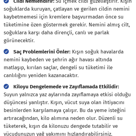
Cildi Nemlendirir:
Su içmek cildi güzelleştirir. Kışın
soğuklarda kuruyan, çatlayan ve gerilen cildin nemini
kaybetmemesi için kremlere başvurmadan önce su
tüketimine özen göstermek gerekir. Nemini almış cilt,
soğuklara karşı daha dirençli, canlı ve parlak
görünecektir.
Saç Problemlerini Önler:
Kışın soğuk havalarda
nemini kaybeden ve şehrin ağır havası altında
matlaşıp, kırılan saçlar, dengeli su tüketimi ile
canlılığını yeniden kazanacaktır.
Kiloyu Dengelemede ve Zayıflamada Etkilidir:
Suyun yalnızca yaz aylarında zayıflamaya etkisi olduğu
düşüncesi yanlıştır. Kışın, vücut suya olan ihtiyacını
besinlerden karşılamaya çalışır. Bu da yeme isteğini
artıracağından, kilo alımına neden olur. Düzenli su
tüketerek, kışın da kilonuzu dengede tutabilir ve
vücudunuzun yağ yakımını hızlandırabilirsiniz.