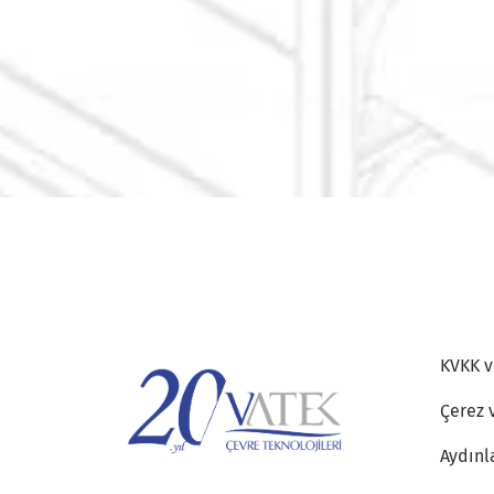
KVKK ve
Çerez 
Aydınl