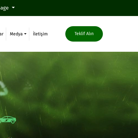
uage
Teklif Alın
ar
Medya
İletişim