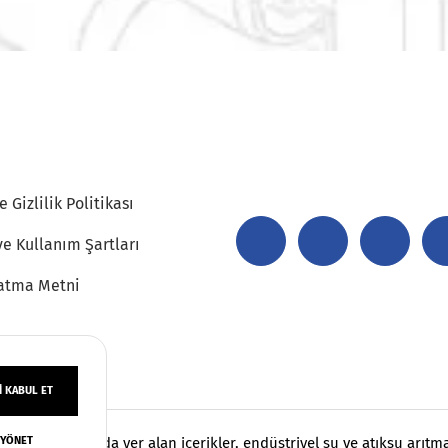
 Gizlilik Politikası
ve Kullanım Şartları
atma Metni
 KABUL ET
 YÖNET
klıdır. Sayfamızda yer alan içerikler, endüstriyel su ve atıksu arıt