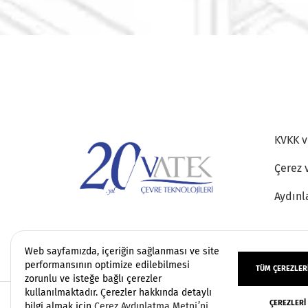
KVKK ve
Çerez 
Aydınl
Web sayfamızda, içeriğin sağlanması ve site
performansının optimize edilebilmesi
TÜM ÇEREZLERI
zorunlu ve isteğe bağlı çerezler
kullanılmaktadır. Çerezler hakkında detaylı
ÇEREZLERI
Copyright 2006 - 2026 Vatek Çevre. Her hakkı sa
bilgi almak için
Çerez Aydınlatma Metni’ni