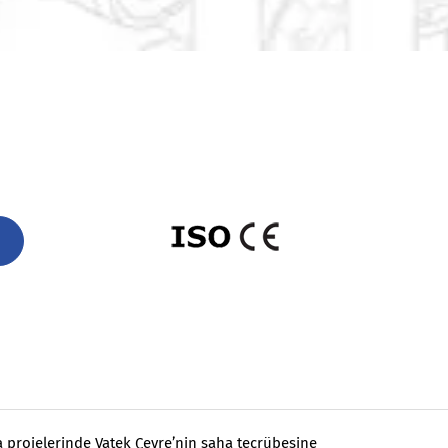
ma projelerinde Vatek Çevre’nin saha tecrübesine