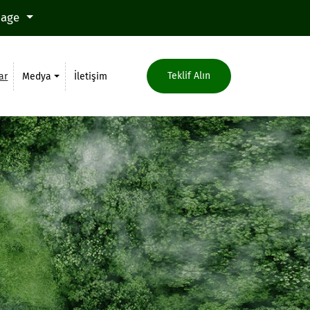
uage
Teklif Alın
ar
Medya
İletişim