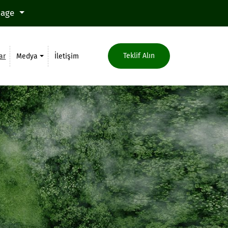
uage
Teklif Alın
ar
Medya
İletişim