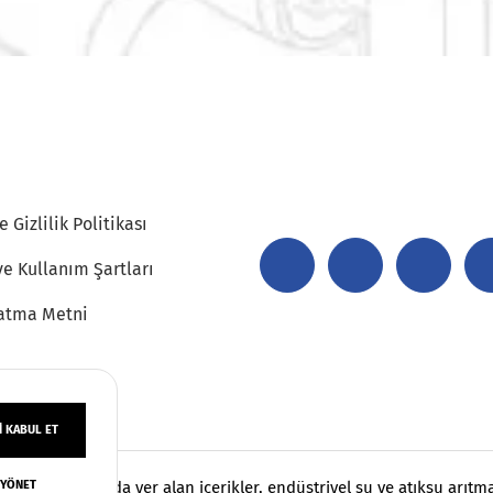
 Gizlilik Politikası
ve Kullanım Şartları
atma Metni
 KABUL ET
 YÖNET
klıdır. Sayfamızda yer alan içerikler, endüstriyel su ve atıksu arıt