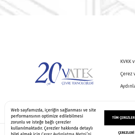
KVKK ve
Çerez 
Aydınl
Web sayfamızda, içeriğin sağlanması ve site
performansının optimize edilebilmesi
TÜM ÇEREZLERI
zorunlu ve isteğe bağlı çerezler
kullanılmaktadır. Çerezler hakkında detaylı
ÇEREZLERI
Copyright 2006 - 2026 Vatek Çevre. Her hakkı sa
bilgi almak için
Çerez Aydınlatma Metni’ni