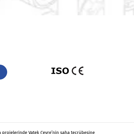
ma projelerinde Vatek Çevre’nin saha tecrübesine