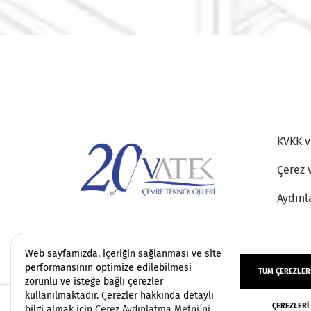
KVKK ve
Çerez 
Aydınl
Web sayfamızda, içeriğin sağlanması ve site
performansının optimize edilebilmesi
TÜM ÇEREZLERI
zorunlu ve isteğe bağlı çerezler
kullanılmaktadır. Çerezler hakkında detaylı
ÇEREZLERI
Copyright 2006 - 2026 Vatek Çevre. Her hakkı sa
bilgi almak için
Çerez Aydınlatma Metni’ni