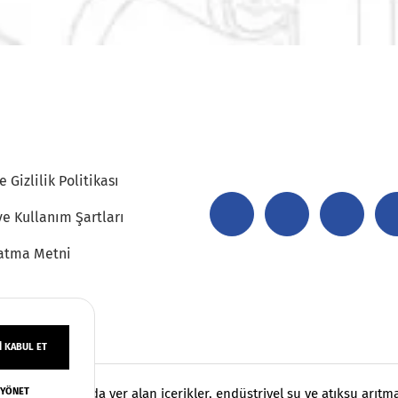
 Gizlilik Politikası
ve Kullanım Şartları
atma Metni
 KABUL ET
 YÖNET
klıdır. Sayfamızda yer alan içerikler, endüstriyel su ve atıksu arıt