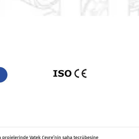
ma projelerinde Vatek Çevre’nin saha tecrübesine