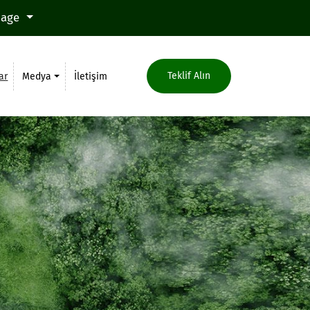
uage
Teklif Alın
ar
Medya
İletişim