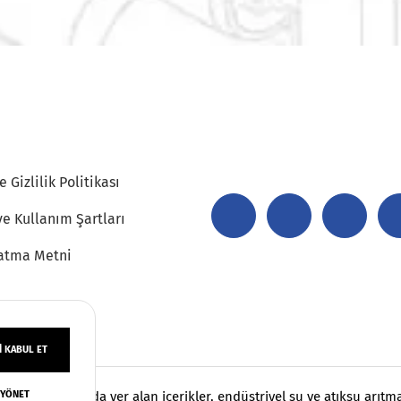
 Gizlilik Politikası
ve Kullanım Şartları
atma Metni
 KABUL ET
 YÖNET
klıdır. Sayfamızda yer alan içerikler, endüstriyel su ve atıksu arıt