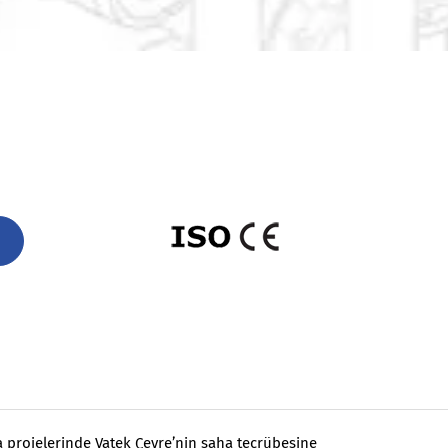
ma projelerinde Vatek Çevre’nin saha tecrübesine