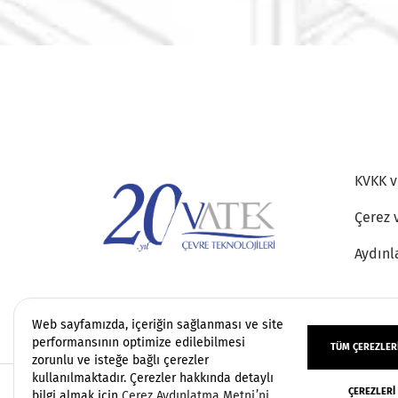
KVKK ve
Çerez 
Aydınl
Web sayfamızda, içeriğin sağlanması ve site
performansının optimize edilebilmesi
TÜM ÇEREZLERI
zorunlu ve isteğe bağlı çerezler
kullanılmaktadır. Çerezler hakkında detaylı
ÇEREZLERI
Copyright 2006 - 2026 Vatek Çevre. Her hakkı sa
bilgi almak için
Çerez Aydınlatma Metni’ni