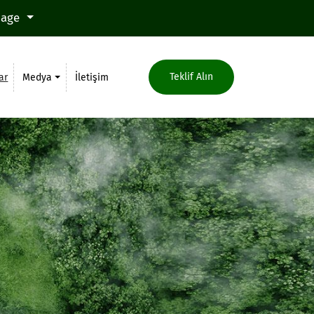
uage
Teklif Alın
ar
Medya
İletişim