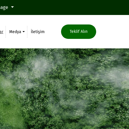
uage
Teklif Alın
ar
Medya
İletişim