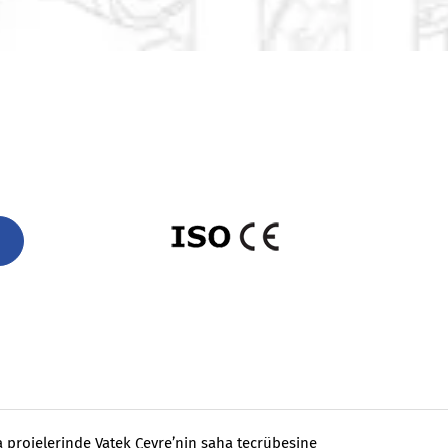
ma projelerinde Vatek Çevre’nin saha tecrübesine