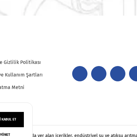
 Gizlilik Politikası
ve Kullanım Şartları
atma Metni
 KABUL ET
 YÖNET
klıdır. Sayfamızda yer alan içerikler, endüstriyel su ve atıksu arıt