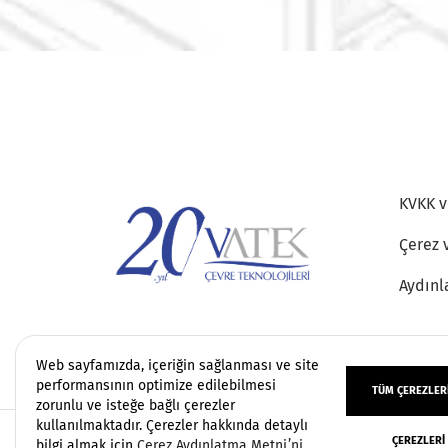
KVKK ve
Çerez 
Aydınl
Web sayfamızda, içeriğin sağlanması ve site
performansının optimize edilebilmesi
TÜM ÇEREZLERI
zorunlu ve isteğe bağlı çerezler
kullanılmaktadır. Çerezler hakkında detaylı
ÇEREZLERI
Copyright 2006 - 2026 Vatek Çevre. Her hakkı sa
bilgi almak için
Çerez Aydınlatma Metni’ni