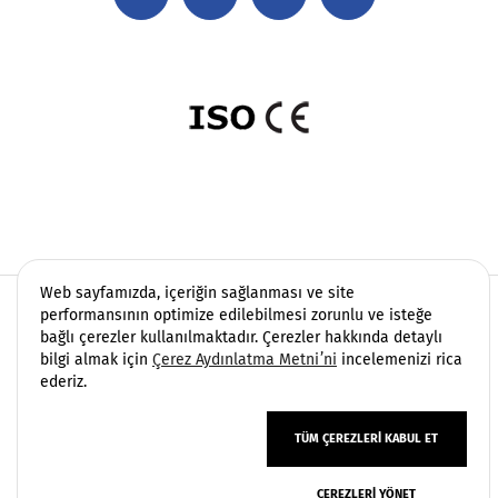
Web sayfamızda, içeriğin sağlanması ve site
Copyright 2006 - 2026 Vatek Çevre. Her hakkı saklıdır.
performansının optimize edilebilmesi zorunlu ve isteğe
bağlı çerezler kullanılmaktadır. Çerezler hakkında detaylı
Sayfamızda yer alan içerikler, endüstriyel su ve atıksu
bilgi almak için
Çerez Aydınlatma Metni’ni
incelemenizi rica
arıtma projelerinde Vatek Çevre’nin saha tecrübesine
ederiz.
dayalı mühendislik yaklaşımı esas alınarak
hazırlanmıştır. Paylaşılan görseller ve teknik detaylar
TÜM ÇEREZLERI KABUL ET
bilgilendirme amaçlıdır; kesin teknik kriterler proje
Powered by
kapsamına göre belirlenir.
ÇEREZLERI YÖNET