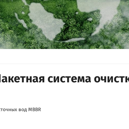
акетная система очист
 сточных вод MBBR