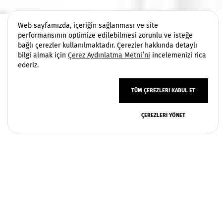
Web sayfamızda, içeriğin sağlanması ve site
performansının optimize edilebilmesi zorunlu ve isteğe
bağlı çerezler kullanılmaktadır. Çerezler hakkında detaylı
bilgi almak için
Çerez Aydınlatma Metni’ni
incelemenizi rica
ederiz.
TÜM ÇEREZLERI KABUL ET
ÇEREZLERI YÖNET
политика конфиденциальности
Условия эксплуатации