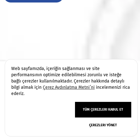
Web sayfamızda, içeriğin sağlanması ve site
performansının optimize edilebilmesi zorunlu ve isteğe
bağlı çerezler kullanılmaktadır. Çerezler hakkında detaylı
bilgi almak için
Çerez Aydınlatma Metni’ni
incelemenizi rica
ederiz.
TÜM ÇEREZLERI KABUL ET
ÇEREZLERI YÖNET