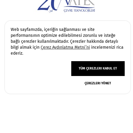
Web sayfamızda, içeriğin sağlanması ve site
политика конфиденциальности
performansının optimize edilebilmesi zorunlu ve isteğe
bağlı çerezler kullanılmaktadır. Çerezler hakkında detaylı
Условия эксплуатации
bilgi almak için
Çerez Aydınlatma Metni’ni
incelemenizi rica
ederiz.
TÜM ÇEREZLERI KABUL ET
ÇEREZLERI YÖNET