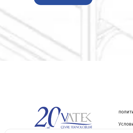
полит
Услов