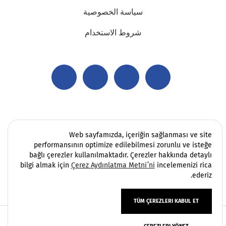
سياسة الخصوصية
شروط الاستخدام
Web sayfamızda, içeriğin sağlanması ve site
performansının optimize edilebilmesi zorunlu ve isteğe
bağlı çerezler kullanılmaktadır. Çerezler hakkında detaylı
bilgi almak için
Çerez Aydınlatma Metni’ni
incelemenizi rica
ederiz.
TÜM ÇEREZLERI KABUL ET
Copyright 2006 - 2026 Vatek Environmental. كل الحقوق