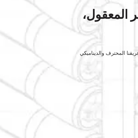
ر المعقول،
يقنا المحترف والديناميكي