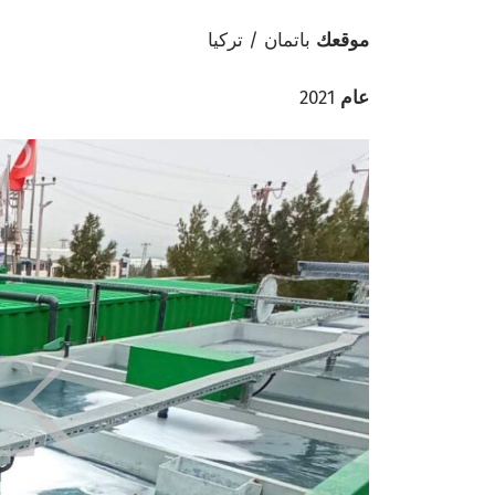
موقعك
باتمان / تركيا
عام
2021