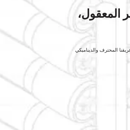
ر المعقول،
يقنا المحترف والديناميكي