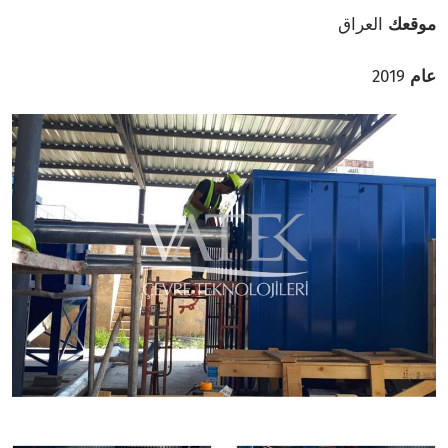
موقعك
العراق
عام
2019