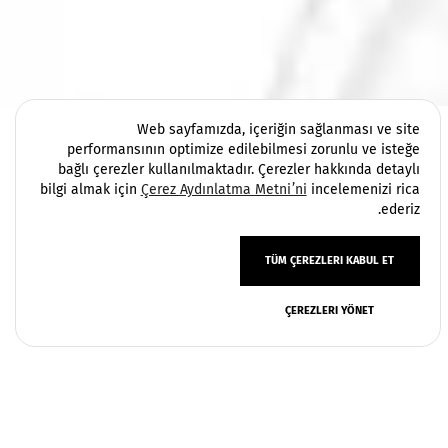
Web sayfamızda, içeriğin sağlanması ve site
performansının optimize edilebilmesi zorunlu ve isteğe
bağlı çerezler kullanılmaktadır. Çerezler hakkında detaylı
bilgi almak için
Çerez Aydınlatma Metni’ni
incelemenizi rica
ederiz.
TÜM ÇEREZLERI KABUL ET
ÇEREZLERI YÖNET
سياسة الخصوصية