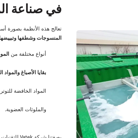
في صناعة ا
تعالج هذه الأنظمة بصورة أس
المنسوجات وشطفها وتبييضها 
أنواع مختلفة من
الموا
بقايا الأصباغ والمواد ا
المواد الخافضة للتوت
والملوثات العضوية.
بصفتنا شركة k