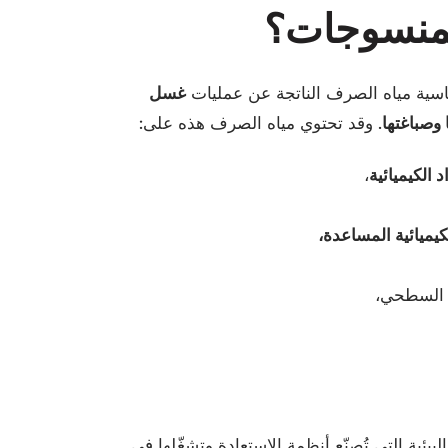
لمنسوجات؟
اسية مياه الصرف الناتجة عن عمليات
غسل
وصباغتها
. وقد تحتوي مياه الصرف هذه على:
د الكيميائية
،
لكيميائية المساعدة،
ر السطحي،
Vate للتقنيات البيئية التي تُصنّع أنظمة الاستعادة وتشغّلها في