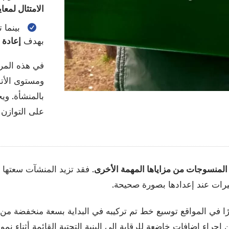
الامتثال لمعا
بينما 
بهدف
إعادة 
في هذه المرح
ومستوى الأتم
بالمنشأة. و
على التوازن ب
المنسوجات من مزاياها المهمة الأخرى
. فقد تزيد المنشآت سعتها 
ييرات عند إعدادها بصورة صحيحة.
يرًا في المواقع توسيع خط تم تركيبه في البداية بسعة منخفضة م
 إجراء إضافات خاضعة للرقابة إلى البنية التحتية القائمة أثناء نمو 