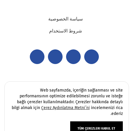
سياسة الخصوصية
شروط الاستخدام
Web sayfamızda, içeriğin sağlanması ve site
performansının optimize edilebilmesi zorunlu ve isteğe
bağlı çerezler kullanılmaktadır. Çerezler hakkında detaylı
bilgi almak için
Çerez Aydınlatma Metni’ni
incelemenizi rica
ederiz.
TÜM ÇEREZLERI KABUL ET